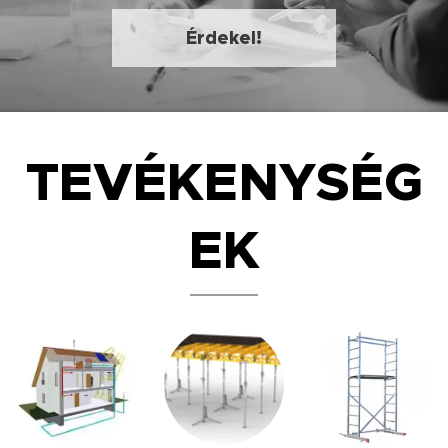
Érdekel!
TEVÉKENYSÉG
EK