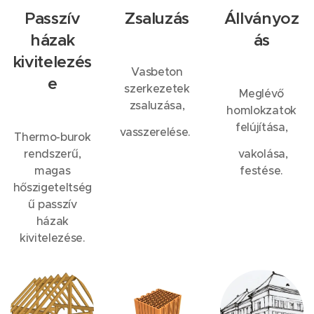
Passzív
Zsaluzás
Állványoz
házak
ás
kivitelezés
Vasbeton
e
szerkezetek
Meglévő
zsaluzása,
homlokzatok
felújítása,
vasszerelése.
Thermo-burok
rendszerű,
vakolása,
magas
festése.
hőszigeteltség
ű passzív
házak
kivitelezése.