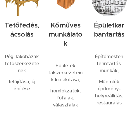
Tetőfedés,
Kőműves
Épületkar
ácsolás
munkálato
bantartás
k
Régi lakóházak
Építőmesteri
tetőszerkezeté
fenntartási
Épületek
nek
munkák,
falszerkezetein
k kialakítása,
felújítása, új
Műemlék
építése
építmény-
homlokzatok,
helyreállítás,
főfalak,
restaurálás
válaszfalak