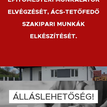
ELVÉGZÉSÉT, ÁCS-TETŐFEDŐ
SZAKIPARI MUNKÁK
ELKÉSZÍTÉSÉT.
ÁLLÁSLEHETŐSÉG!