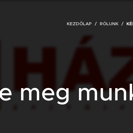
KEZDŐLAP
RÓLUNK
KÉ
se meg munk